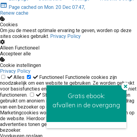
web
Page cached on Mon. 20 Dec 07:47,
Renew cache
Cookies
Om jou de meest optimale ervaring te geven, worden op deze
sites cookies gebruikt.
Privacy Policy
Alleen Functioneel
Accepteer alle
Cookie instellingen
Privacy Policy
Alles
Functioneel
Functionele cookies zijn
noodzakelijk om een website te gebruiken. Ze worden gebruikt
voor basisfuncties en zonder deze cookies kan de website niet
functioneren.
Statistieken
Gratis ebook:
Statistische cookies worden
gebruikt om anoniem informatie te verzamelen over het gedrag
afvallen in de overgang
van een bezoeker op de website.
Marketing
Marketingcookies worden gebruikt om bezoekers te volgen op
de website. Hierdoor kunnen website-eigenaren relevante
advertenties tonen gebaseerd op het gedrag van deze
bezoeker.
Voorkeuren opslaan