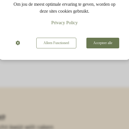
In mijn ogen moet he
Om jou de meest optimale ervaring te geven, worden op
deze sites cookies gebruikt.
Privacy Policy
Alleen Functioneel
Accepteer alle
n?
ht kwijt wilt raken