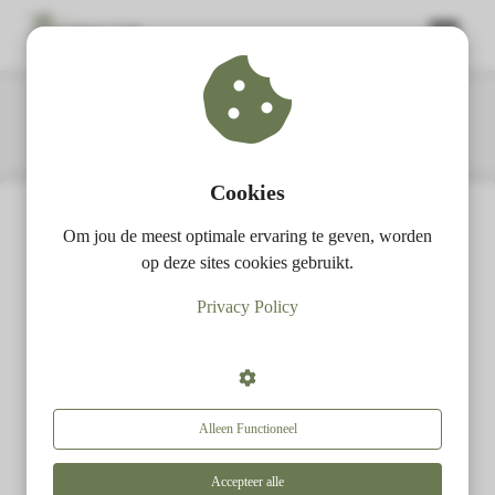
ngen
 Policy
Cookies
Gery Stevens
Om jou de meest optimale ervaring te geven, worden
oneel
op deze sites cookies gebruikt.
onele
Lees meer van deze auteur
Privacy Policy
s zijn
kelijk om
bsite te
Volg je mij al via deze
ken. Ze
 gebruikt
Alleen Functioneel
kanalen?
asisfuncties
der deze
Accepteer alle