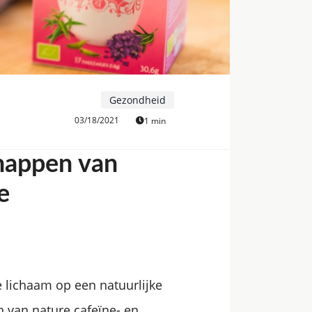
Gezondheid
03/18/2021
1 min
happen van
e
e lichaam op een natuurlijke
n van nature cafeïne- en