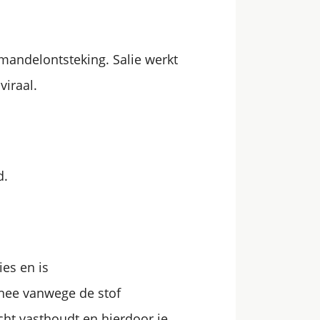
 amandelontsteking. Salie werkt
viraal.
d.
es en is
thee vanwege de stof
cht vasthoudt en hierdoor je