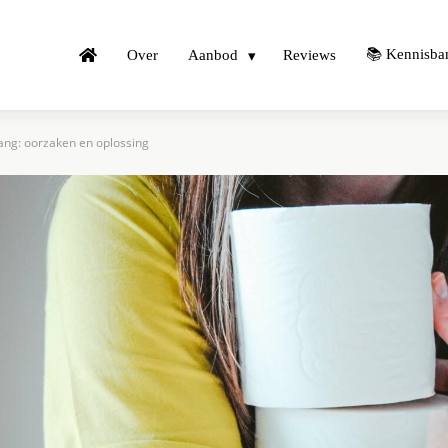
📚 Kennisba
Over
Aanbod
Reviews
rgang: oorzaken en oplossing