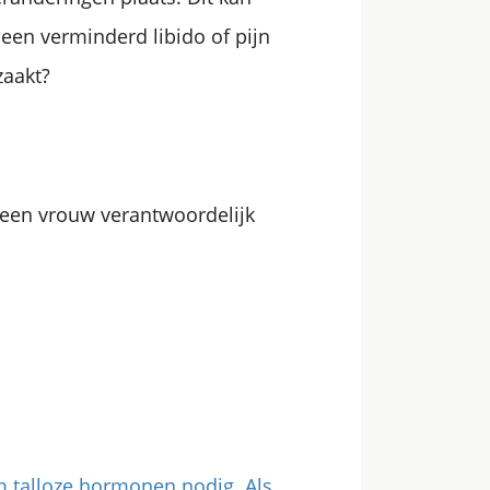
, een verminderd libido of pijn
zaakt?
n een vrouw verantwoordelijk
m talloze hormonen nodig. Als