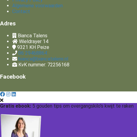
Algemene voorwaarden
Contact
Adres
Bianca Talens
Wieldrayer 14
9321 KH
Peize
06 29468864
bianca@biancatalens.nl
KvK nummer: 72256168
Facebook
Gratis ebook:
5 gouden tips om overgangskilo's kwijt te raken