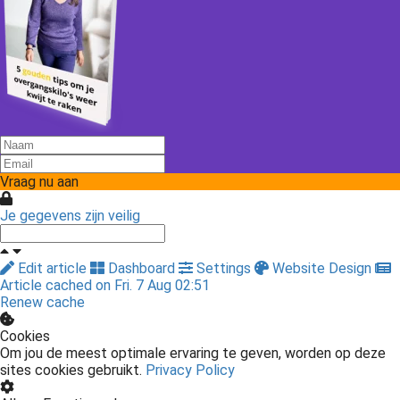
Vraag nu aan
Je gegevens zijn veilig
Edit article
Dashboard
Settings
Website Design
Article cached on Fri. 7 Aug 02:51
Renew cache
Cookies
Om jou de meest optimale ervaring te geven, worden op deze
sites cookies gebruikt.
Privacy Policy