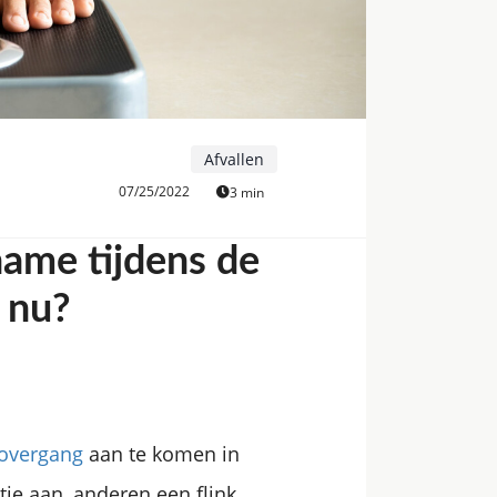
Afvallen
07/25/2022
3 min
name tijdens de
 nu?
overgang
aan te komen in
e aan, anderen een flink