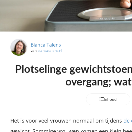
Bianca Talens
van
biancatalens.nl
Plotselinge gewichtstoe
overgang; wat
Inhoud
Het is voor veel vrouwen normaal om tijdens
de 
gewicht. Sommige vrouwen komen een klein beetj